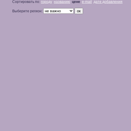
Сортировать по:
городу
названию
цене
e-mail
дате добавления
Выберите регион: