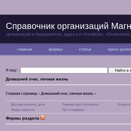
Справочник организаций Магн
организации и предприятия, адреса и телефоны, объявления
главная
фирмы
статьи
пресс-рел
Я ищу:
Домашний очаг, личная жизнь
Главная страница
Домашний очаг, личная жизнь
Детская комната, дети
Знакомства в Интернете
Кошки и
Мода и красота
Уют и комфорт
Фирмы раздела