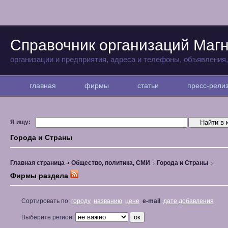
Справочник организаций Магн
организации и предприятия, адреса и телефоны, объявления
главная
фирмы
статьи
пресс-рел
Я ищу:
Города и Страны
Главная страница
Общество, политика, СМИ
Города и Страны
Фирмы раздела
Сортировать по:
городу
названию
цене
e-mail
дате добавления
Выберите регион: