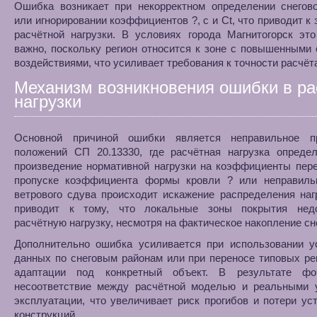
Ошибка возникает при некорректном определении снегово
или игнорировании коэффициентов ?, c и Ct, что приводит к
расчётной нагрузки. В условиях города Магнитогорск эт
важно, поскольку регион относится к зоне с повышенными
воздействиями, что усиливает требования к точности расчёт
Механизм возникновения ошибки в ра
нагрузки
Основной причиной ошибки является неправильное п
положений СП 20.13330, где расчётная нагрузка определ
произведение нормативной нагрузки на коэффициенты пер
пропуске коэффициента формы кровли ? или неправиль
ветрового сдува происходит искажение распределения наг
приводит к тому, что локальные зоны покрытия нед
расчётную нагрузку, несмотря на фактическое накопление сн
Дополнительно ошибка усиливается при использовании у
данных по снеговым районам или при переносе типовых р
адаптации под конкретный объект. В результате фо
несоответствие между расчётной моделью и реальными 
эксплуатации, что увеличивает риск прогибов и потери ус
конструкций.