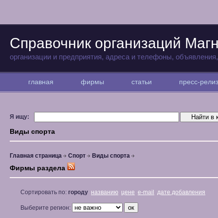
Справочник организаций Магн
организации и предприятия, адреса и телефоны, объявления
главная
фирмы
статьи
пресс-рел
Я ищу:
Виды спорта
Главная страница
Спорт
Виды спорта
Фирмы раздела
Сортировать по:
городу
названию
цене
e-mail
дате добавления
Выберите регион: