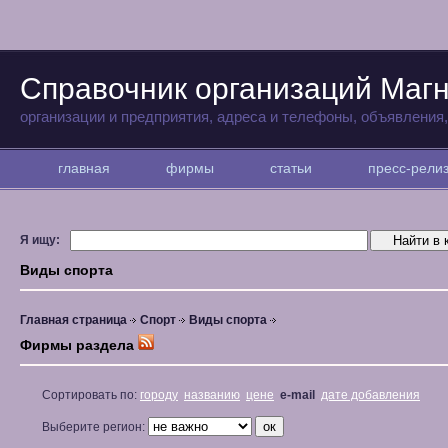
Справочник организаций Магн
организации и предприятия, адреса и телефоны, объявления
главная
фирмы
статьи
пресс-рел
Я ищу:
Виды спорта
Главная страница
Спорт
Виды спорта
Фирмы раздела
Сортировать по:
городу
названию
цене
e-mail
дате добавления
Выберите регион: