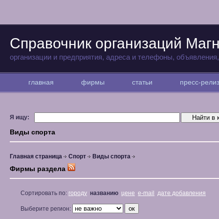
Справочник организаций Магн
организации и предприятия, адреса и телефоны, объявления
главная
фирмы
статьи
пресс-рел
Я ищу:
Виды спорта
Главная страница
Спорт
Виды спорта
Фирмы раздела
Сортировать по:
городу
названию
цене
e-mail
дате добавления
Выберите регион: