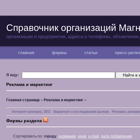
Справочник организаций Магн
организации и предприятия, адреса и телефоны, объявления
главная
фирмы
статьи
пресс-рел
Я ищу:
Реклама и маркетинг
Главная страница
Реклама и маркетинг
Интернет-реклама, SEO
Маркетинг и исследования рынков
Реклама, реклам
Фирмы раздела
Сортировать по:
городу
названию
цене
e-mail
дате добавления