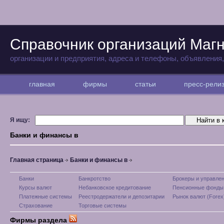
Справочник организаций Магн
организации и предприятия, адреса и телефоны, объявления
главная
фирмы
статьи
пресс-рел
Я ищу:
Банки и финансы в
Главная страница
Банки и финансы в
Банки
Банкротство
Брокеры и управле
Курсы валют
Небанковское кредитование
Пенсионные фонды
Платежные системы
Реестродержатели и депозитарии
Рынок валют (Forex
Страхование
Торговые системы
Фирмы раздела