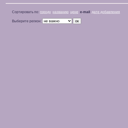
Сортировать по:
городу
названию
цене
e-mail
дате добавления
Выберите регион: