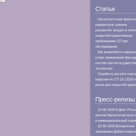
Статьи
Несоответствие фактич
параметров ширины
раскрытия трещин в плит
покрытий нормативным
требованиям СП при
обследовании
Как выявляются наруше
узлах примыкания фасад
систем при негосударств
экспертизе
Ошибки в расчёте снего
нагрузки по СП 20.13330 
риски для покрытий здани
Пресс-релизы
22-06-2026 В День Росс
жители Магнитогорска вс
в межнациональный хоро
22-06-2026 Воскресные
тренировки ДоБеги помог