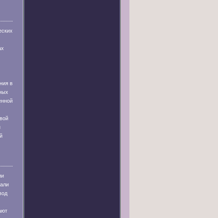
еских
ах
ния в
ных
енной
вой
и
й
ии
тали
вод
ают