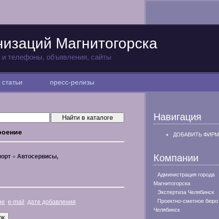
низаций Магнитогорска
а и телефоны, объявления, сайты
статьи
пресс-релизы
Навигация
роение
ДОБАВИТЬ ФИРМ
Компании
порт
Автосервисы,
Администрация города
Магнитогорска
Экспертиза Челябинск
Проектно-сметное бюро
не
e-mail
дате добавления
Челябинск