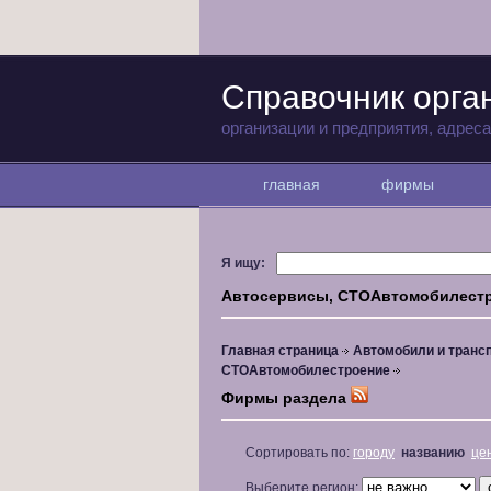
Справочник орга
организации и предприятия, адрес
главная
фирмы
Я ищу:
Автосервисы, СТОАвтомобилест
Главная страница
Автомобили и транс
СТОАвтомобилестроение
Фирмы раздела
Сортировать по:
городу
названию
це
Выберите регион: