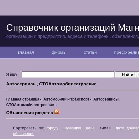
Справочник организаций Магн
организации и предприятия, адреса и телефоны, объявления
главная
фирмы
статьи
пресс-рел
Я ищу:
Автосервисы, СТОАвтомобилестроение
Главная страница
Автомобили и транспорт
Автосервисы,
СТОАвтомобилестроение
Объявления раздела
Сортировать по:
городу
названию
цене
e-mail
дате добав
обновления