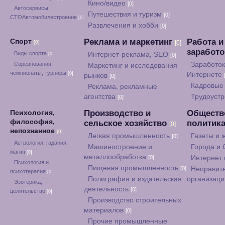
Кино/видео
[0]
Автосервисы,
Путешествия и туризм
[0]
СТОАвтомобилестроение
[0]
Развлечения и хобби
[0]
Реклама и маркетинг
Работа и
Спорт
[0]
[0]
заработ
Виды спорта
Интернет-реклама, SEO
[0]
[0]
Соревнования,
Заработок
Маркетинг и исследования
чемпионаты, турниры
[0]
Интернете
рынков
[0]
Кадровые 
Реклама, рекламные
агентства
Трудоуст
[0]
Производство и
Обществ
Психология,
философия,
сельское хозяйство
политик
[0]
непознанное
[0]
Легкая промышленность
Газеты и
[0]
Астрология, гадания,
Машиностроение и
Города и
магия
[0]
металлообработка
[0]
Интернет
Психология и
Пищевая промышленность
[0]
Неправит
психотерапия
[0]
Полиграфия и издательская
организац
Эзотерика,
деятельность
[0]
целительство
[0]
Производство строительных
материалов
[0]
Прочие промышленные