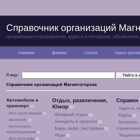
Справочник организаций Магн
организации и предприятия, адреса и телефоны, объявления
главная
фирмы
статьи
пресс-рел
Я ищу:
Справочник организаций Магнитогорска
Отдых, развлечения,
Справки
Автомобили и
транспорт
Юмор
[0]
[0]
Адреса, 
Авто: купля-продажа
[0]
Активный отдых
[0]
Карты
[0]
Автобизнес
[0]
Анекдоты и приколы
[0]
Каталоги,
Автозапчасти,
Бары, кафе, рестораны
справочни
[0]
автооборудование
[0]
Игры
Энциклоп
[0]
Авто-мото инфо
[0]