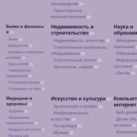
производства
[0]
Транспортное
машиностроение
[0]
Недвижимость и
Наука и
Банки и финансы
в
строительство
образов
[0]
[0]
Банки
[0]
Недвижимость, агентства
Абитуриен
[0]
Банкротство
[0]
школьнику
Строительные материалы,
Брокеры и управление
оборудование
Образова
[0]
активами
[0]
Строительные услуги
Рефераты
[0]
Курсы валют
[0]
курсовые
Экспертиза, надзор
[0
[0]
Небанковское
Школы
[0]
кредитование
[0]
Пенсионные фонды
[0]
Платежные системы
[0]
Искусство и культура
Компьют
Медицина и
[0]
здоровье
интерне
[0]
Архитектура и дизайн
[0]
Здоровье
[0]
Веб-диза
Изобразительное
Медицинская
искусство
Доски объ
[0]
промышленность
[0]
каталоги
Литература
[0]
[0]
Медицинские услуги
[0]
Компьюте
Музыка
[0]
Ресурсы для