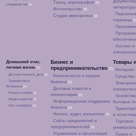
документац
Танец, хореография
[0]
специалистов
[0]
литератур
Фотоискусство
[0]
Персонал
Студии звукозаписи
[0]
страницы
[0
Программ
Программ
обеспечен
Хостинг и
электронна
Бизнес и
Товары 
Домашний очаг,
личная жизнь
предпринимательство
[0]
[0]
Интернет
Детская комната, дети
[0]
Безопасность и охрана
Средства
Знакомства в
бизнеса
[0]
Электрони
Интернете
[0]
Деловые новости и
электротех
Кошки и собаки
[0]
комментарии
[0]
Хозяйстве
Мода и красота
[0]
Информационая поддержка
бытовые т
Уют и комфорт
[0]
бизнеса
[0]
Транспорт
Налоги, аудит, консалтинг
[0]
и логистик
Сайты предприятий и
Торговля
предпринимателей
[0]
универсал
Управление и организация
Сырье и