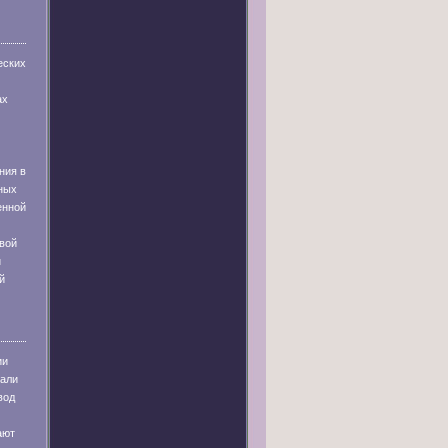
еских
ах
ния в
ных
енной
вой
и
й
ии
тали
вод
ают