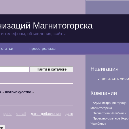
низаций Магнитогорска
а и телефоны, объявления, сайты
статьи
пресс-релизы
Навигация
ДОБАВИТЬ ФИРМ
Компании
а
Фотоискусство
Администрация города
Магнитогорска
Экспертиза Челябинск
цене
e-mail
дате добавления
дате
Проектно-сметное бюро
Челябинск