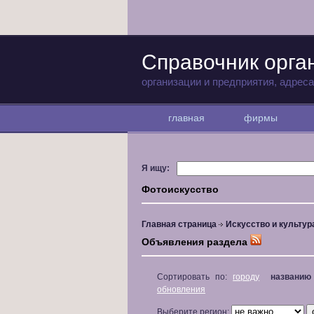
Справочник орга
организации и предприятия, адрес
главная
фирмы
Я ищу:
Фотоискусство
Главная страница
Искусство и культур
Объявления раздела
Сортировать по:
городу
названию
обновления
Выберите регион: