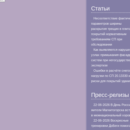
Статьи
Несоответствие фактич
параметров ширины
раскрытия трещин в плит
покрытий нормативным
требованиям СП при
обследовании
Как выявляются наруше
узлах примыкания фасад
систем при негосударств
экспертизе
Ошибки в расчёте снего
нагрузки по СП 20.13330 
риски для покрытий здани
Пресс-релизы
22-06-2026 В День Росс
жители Магнитогорска вс
в межнациональный хоро
22-06-2026 Воскресные
тренировки ДоБеги помог