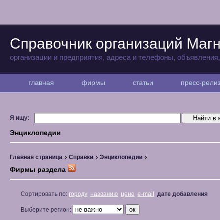
Справочник организаций Магн
организации и предприятия, адреса и телефоны, объявления
главная
фирмы
статьи
пресс-рел
Я ищу:
Энциклопедии
Главная страница
Справки
Энциклопедии
Фирмы раздела
Сортировать по:
городу
названию
цене
e-mail
дате добавления
Выберите регион: