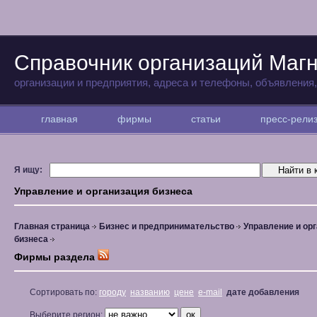
Справочник организаций Магн
организации и предприятия, адреса и телефоны, объявления
главная
фирмы
статьи
пресс-рел
Я ищу:
Управление и организация бизнеса
Главная страница
Бизнес и предпринимательство
Управление и ор
бизнеса
Фирмы раздела
Сортировать по:
городу
названию
цене
e-mail
дате добавления
Выберите регион: