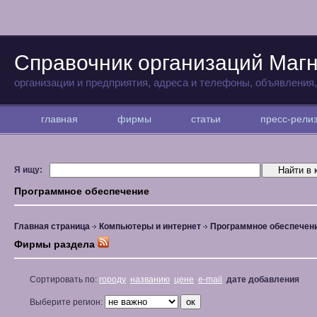
Справочник организаций Магн
организации и предприятия, адреса и телефоны, объявления
главная
фирмы
статьи
пресс-рел
Я ищу:
Программное обеспечение
Главная страница
Компьютеры и интернет
Программное обеспечен
Фирмы раздела
Сортировать по:
городу
названию
цене
e-mail
дате добавления
Выберите регион: