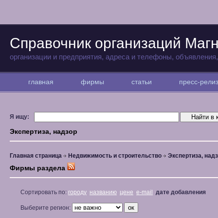
Справочник организаций Магн
организации и предприятия, адреса и телефоны, объявления
главная
фирмы
статьи
пресс-рел
Я ищу:
Экспертиза, надзор
Главная страница
Недвижимость и строительство
Экспертиза, над
Фирмы раздела
Сортировать по:
городу
названию
цене
e-mail
дате добавления
Выберите регион: