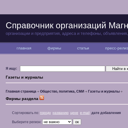
Справочник организаций Магн
организации и предприятия, адреса и телефоны, объявления
главная
фирмы
статьи
пресс-рел
Я ищу:
Газеты и журналы
Главная страница
Общество, политика, СМИ
Газеты и журналы
Фирмы раздела
Сортировать по:
городу
названию
цене
e-mail
дате добавления
Выберите регион: