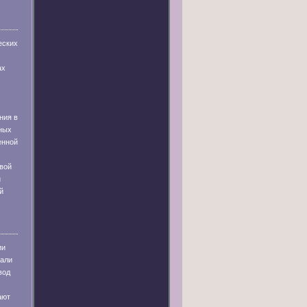
еских
ах
ния в
ных
енной
вой
и
й
ии
тали
вод
ают