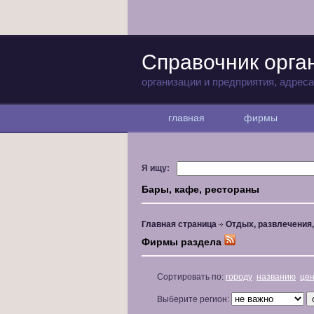
Справочник орга
организации и предприятия, адрес
главная
фирмы
Я ищу:
Бары, кафе, рестораны
Главная страница
Отдых, развлечения
Фирмы раздела
Сортировать по:
городу
названию
це
Выберите регион: