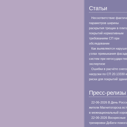
Статьи
Несоответствие фактич
параметров ширины
раскрытия трещин в плит
покрытий нормативным
требованиям СП при
обследовании
Как выявляются наруше
узлах примыкания фасад
систем при негосударств
экспертизе
Ошибки в расчёте снего
нагрузки по СП 20.13330 
риски для покрытий здани
Пресс-релизы
22-06-2026 В День Росс
жители Магнитогорска вс
в межнациональный хоро
22-06-2026 Воскресные
тренировки ДоБеги помог