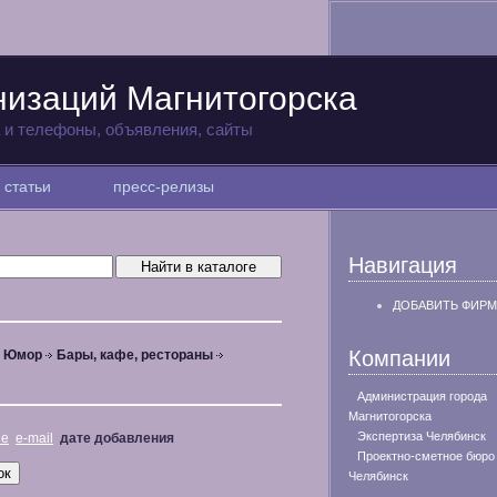
низаций Магнитогорска
а и телефоны, объявления, сайты
статьи
пресс-релизы
Навигация
ДОБАВИТЬ ФИРМ
Компании
, Юмор
Бары, кафе, рестораны
Администрация города
Магнитогорска
Экспертиза Челябинск
не
e-mail
дате добавления
Проектно-сметное бюро
Челябинск