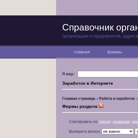
Справочник орга
организации и предприятия, адрес
главная
фирмы
Я ищу:
Заработок в Интернете
Главная страница
Работа и заработок
Фирмы раздела
Сортировать по:
городу
названию
це
Выберите регион: