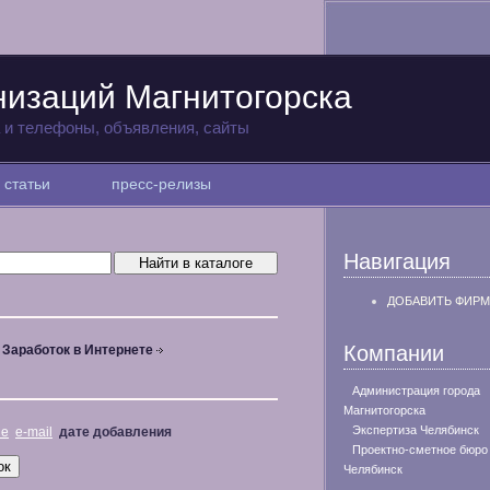
низаций Магнитогорска
а и телефоны, объявления, сайты
статьи
пресс-релизы
Навигация
ДОБАВИТЬ ФИРМ
Компании
Заработок в Интернете
Администрация города
Магнитогорска
Экспертиза Челябинск
не
e-mail
дате добавления
Проектно-сметное бюро
Челябинск