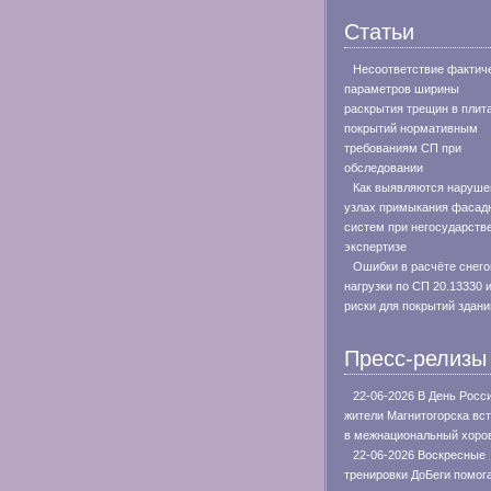
Статьи
Несоответствие фактич
параметров ширины
раскрытия трещин в плит
покрытий нормативным
требованиям СП при
обследовании
Как выявляются наруше
узлах примыкания фасад
систем при негосударств
экспертизе
Ошибки в расчёте снего
нагрузки по СП 20.13330 
риски для покрытий здани
Пресс-релизы
22-06-2026 В День Росс
жители Магнитогорска вс
в межнациональный хоро
22-06-2026 Воскресные
тренировки ДоБеги помог