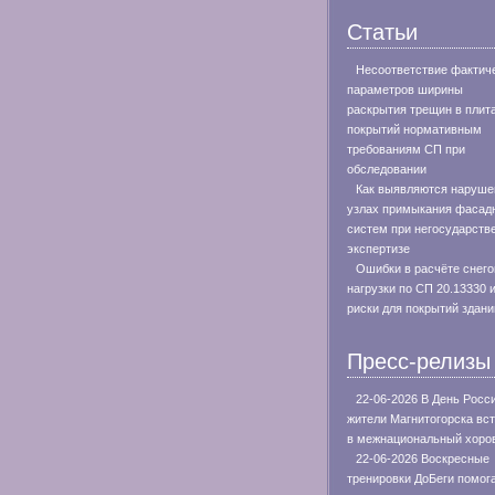
Статьи
Несоответствие фактич
параметров ширины
раскрытия трещин в плит
покрытий нормативным
требованиям СП при
обследовании
Как выявляются наруше
узлах примыкания фасад
систем при негосударств
экспертизе
Ошибки в расчёте снего
нагрузки по СП 20.13330 
риски для покрытий здани
Пресс-релизы
22-06-2026 В День Росс
жители Магнитогорска вс
в межнациональный хоро
22-06-2026 Воскресные
тренировки ДоБеги помог