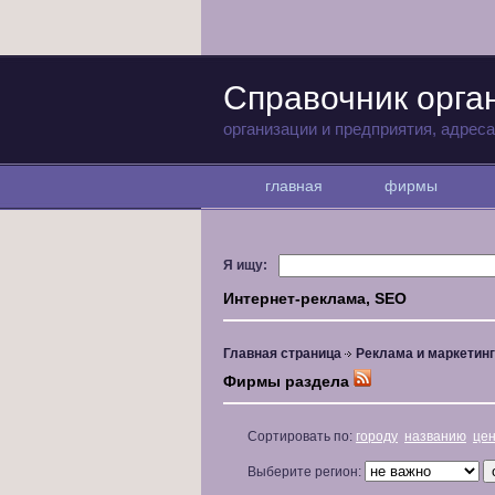
Справочник орга
организации и предприятия, адрес
главная
фирмы
Я ищу:
Интернет-реклама, SEO
Главная страница
Реклама и маркетинг
Фирмы раздела
Сортировать по:
городу
названию
це
Выберите регион: