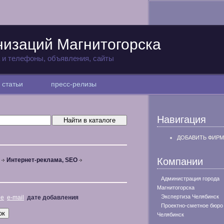
низаций Магнитогорска
а и телефоны, объявления, сайты
статьи
пресс-релизы
Навигация
ДОБАВИТЬ ФИРМ
Компании
Интернет-реклама, SEO
Администрация города
Магнитогорска
Экспертиза Челябинск
не
e-mail
дате добавления
Проектно-сметное бюро
Челябинск