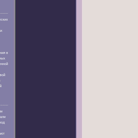
еских
ах
ния в
ных
енной
вой
и
й
ии
тали
вод
ают