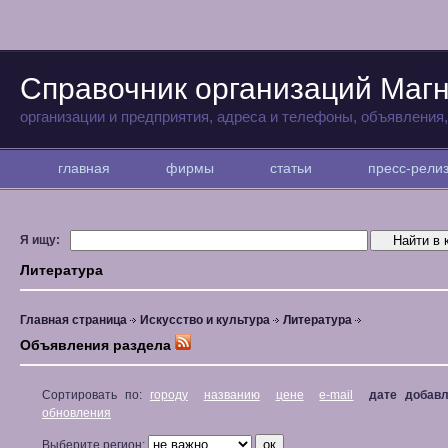
Справочник организаций Магн
организации и предприятия, адреса и телефоны, объявления
главная
фирмы
статьи
пресс-рел
Я ищу:
Литература
Главная страница
Искусство и культура
Литература
Объявления раздела
Сортировать по:
городу
названию
цене
e-mail
дате добав
обновления
Выберите регион: