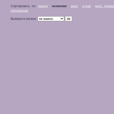
Сортировать по:
городу
названию
цене
e-mail
дате добав
обновления
Выберите регион: