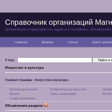
Справочник организаций Магн
организации и предприятия, адреса и телефоны, объявления
главная
фирмы
статьи
пресс-рел
Я ищу:
Искусство и культура
Главная страница
Искусство и культура
Архитектура и дизайн
Изобразительное искусство
Литера
Музыка
Танец, хореография
Фотоис
Студии звукозаписи
Объявления раздела