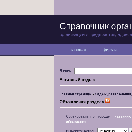
Справочник орга
организации и предприятия, адрес
главная
фирмы
Я ищу:
Активный отдых
Главная страница
Отдых, развлечения
Объявления раздела
Сортировать по:
городу
названию
обновления
Выберите регион: