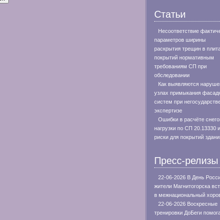
Статьи
Несоответствие фактич
параметров ширины
раскрытия трещин в плит
покрытий нормативным
требованиям СП при
обследовании
Как выявляются наруше
узлах примыкания фасад
систем при негосударств
экспертизе
Ошибки в расчёте снего
нагрузки по СП 20.13330 
риски для покрытий здани
Пресс-релизы
22-06-2026 В День Росс
жители Магнитогорска вс
в межнациональный хоро
22-06-2026 Воскресные
тренировки ДоБеги помог