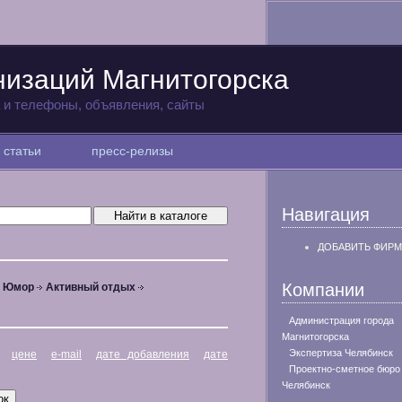
низаций Магнитогорска
а и телефоны, объявления, сайты
статьи
пресс-релизы
Навигация
ДОБАВИТЬ ФИРМ
Компании
, Юмор
Активный отдых
Администрация города
Магнитогорска
Экспертиза Челябинск
цене
e-mail
дате добавления
дате
Проектно-сметное бюро
Челябинск