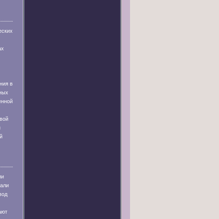
еских
ах
ния в
ных
енной
вой
и
й
ии
тали
вод
ают