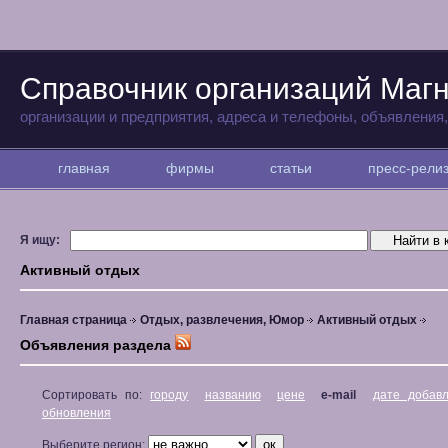
Справочник организаций Магн
организации и предприятия, адреса и телефоны, объявления
главная
фирмы
статьи
пресс-рел
Я ищу:
Активный отдых
Главная страница
Отдых, развлечения, Юмор
Активный отдых
Объявления раздела
Сортировать по:
городу
названию
цене
e-mail
дате добав
обновления
Выберите регион: