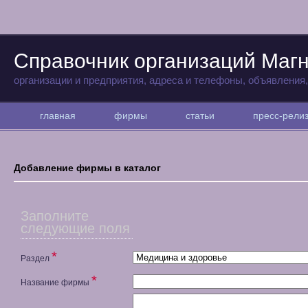
Справочник организаций Магн
организации и предприятия, адреса и телефоны, объявления
главная
фирмы
статьи
пресс-рел
Добавление фирмы в каталог
Заполните
следующие поля
*
Раздел
*
Название фирмы