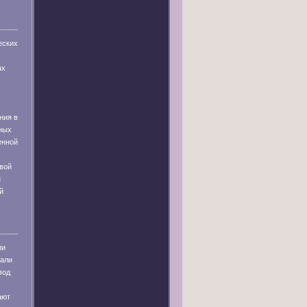
еских
ах
ния в
ных
енной
вой
и
й
ии
тали
вод
ают