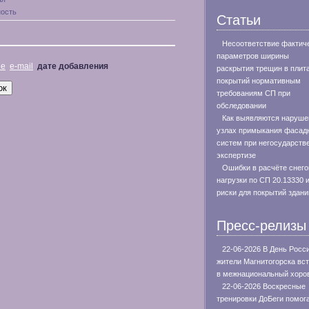
ость
Статьи
Несоответствие фактич
параметров ширины
не
e-mail
дате добавления
раскрытия трещин в плит
покрытий нормативным
требованиям СП при
обследовании
Как выявляются наруше
узлах примыкания фасад
систем при негосударств
экспертизе
Ошибки в расчёте снего
нагрузки по СП 20.13330 
риски для покрытий здани
Пресс-релизы
22-06-2026 В День Росс
жители Магнитогорска вс
в межнациональный хоро
22-06-2026 Воскресные
тренировки ДоБеги помог