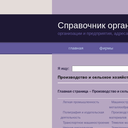
Справочник орга
организации и предприятия, адрес
главная
фирмы
Я ищу:
Производство и сельское хозяйс
Главная страница
Производство и сель
Легкая промышленность
Машиностр
металлообра
Полиграфия и издательская
Производс
деятельность
материалов
Транспортное машиностроение
Тяжелое м
Черная металлургия
Электронн