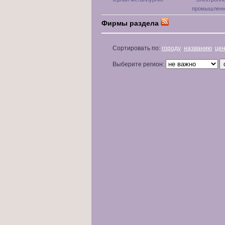
промышленн
Фирмы раздела
Сортировать по:
городу
названию
це
Выберите регион: