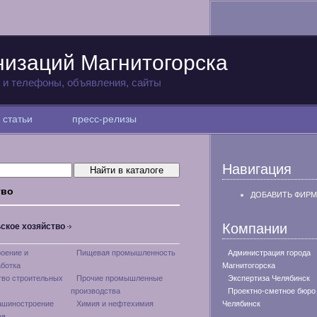
низаций Магнитогорска
а и телефоны, объявления, сайты
статьи
пресс-релизы
Навигация
тво
ДОБАВИТЬ ФИРМ
Компании
ское хозяйство
оение и
Пищевая промышленность
Администрация города
ботка
Магнитогорска
тво строительных
Прочие промышленные
Экспертиза Челябинск
производства
Проектно-сметное бюро
ашиностроение
Химия и нефтехимия
Челябинск
ая