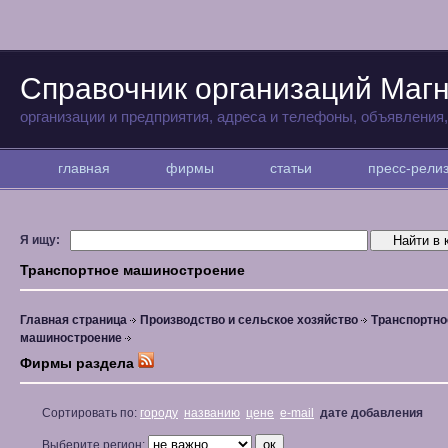
Справочник организаций Магн
организации и предприятия, адреса и телефоны, объявления
главная
фирмы
статьи
пресс-рел
Я ищу:
Транспортное машиностроение
Главная страница
Производство и сельское хозяйство
Транспортно
машиностроение
Фирмы раздела
Сортировать по:
городу
названию
цене
e-mail
дате добавления
Выберите регион: