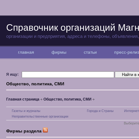
Справочник организаций Магн
организации и предприятия, адреса и телефоны, объявления
главная
фирмы
статьи
пресс-рел
Я ищу:
Общество, политика, СМИ
Главная страница
Общество, политика, СМИ
Газеты и журналы
Города и Страны
Интернет
Неправительственные организации
Выберите
Фирмы раздела