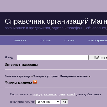
Справочник организаций Магн
организации и предприятия, адреса и телефоны, объявления
главная
фирмы
статьи
пресс-рел
Я ищу:
Интернет-магазины
Главная страница
Товары и услуги
Интернет-магазины
Фирмы раздела
Сортировать по:
городу
названию
цене
e-mail
дате добавления
Выберите регион: