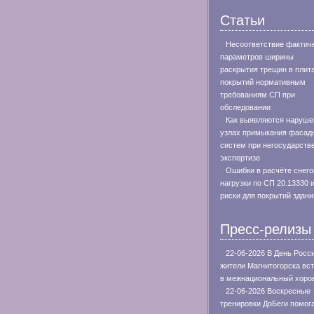
Статьи
Несоответствие фактич
параметров ширины
раскрытия трещин в плит
покрытий нормативным
требованиям СП при
обследовании
Как выявляются наруше
узлах примыкания фасад
систем при негосударств
экспертизе
Ошибки в расчёте снего
нагрузки по СП 20.13330 
риски для покрытий здани
Пресс-релизы
22-06-2026 В День Росс
жители Магнитогорска вс
в межнациональный хоро
22-06-2026 Воскресные
тренировки ДоБеги помог