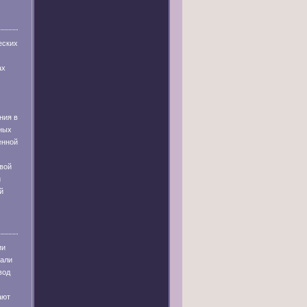
еских
ах
ния в
ных
енной
вой
и
й
ии
тали
вод
ают