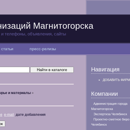
низаций Магнитогорска
а и телефоны, объявления, сайты
статьи
пресс-релизы
Навигация
ДОБАВИТЬ ФИРМ
Компании
рье и материалы
Администрация города
Магнитогорска
Экспертиза Челябинск
не
e-mail
дате добавления
Проектно-сметное бюро
Челябинск