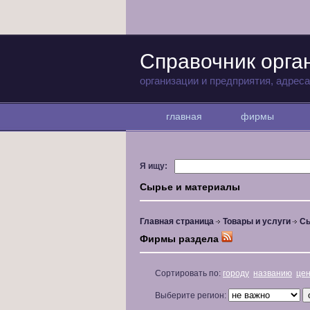
Справочник орга
организации и предприятия, адрес
главная
фирмы
Я ищу:
Сырье и материалы
Главная страница
Товары и услуги
Сы
Фирмы раздела
Сортировать по:
городу
названию
це
Выберите регион: