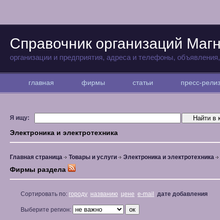
Справочник организаций Магн
организации и предприятия, адреса и телефоны, объявления
главная
фирмы
статьи
пресс-рел
Я ищу:
Электроника и электротехника
Главная страница
Товары и услуги
Электроника и электротехника
Фирмы раздела
Сортировать по:
городу
названию
цене
e-mail
дате добавления
Выберите регион: