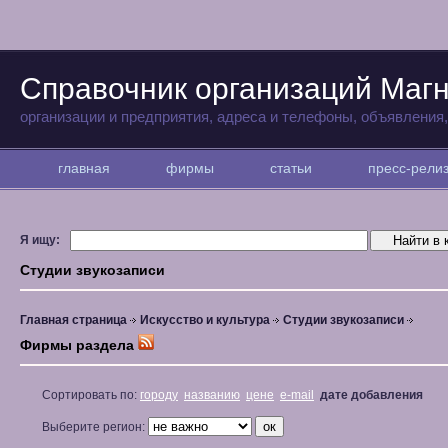
Справочник организаций Магн
организации и предприятия, адреса и телефоны, объявления
главная
фирмы
статьи
пресс-рел
Я ищу:
Студии звукозаписи
Главная страница
Искусство и культура
Студии звукозаписи
Фирмы раздела
Сортировать по:
городу
названию
цене
e-mail
дате добавления
Выберите регион: