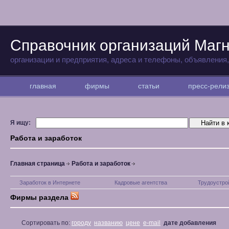
Справочник организаций Магн
организации и предприятия, адреса и телефоны, объявления
главная
фирмы
статьи
пресс-рел
Я ищу:
Работа и заработок
Главная страница
Работа и заработок
Заработок в Интернете
Кадровые агентства
Трудоустро
Фирмы раздела
Сортировать по:
городу
названию
цене
e-mail
дате добавления