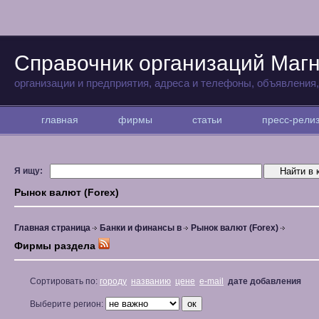
Справочник организаций Магн
организации и предприятия, адреса и телефоны, объявления
главная
фирмы
статьи
пресс-рел
Я ищу:
Рынок валют (Forex)
Главная страница
Банки и финансы в
Рынок валют (Forex)
Фирмы раздела
Сортировать по:
городу
названию
цене
e-mail
дате добавления
Выберите регион: