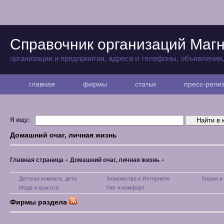
Справочник организаций Магн
организации и предприятия, адреса и телефоны, объявления
главная
фирмы
статьи
пресс-рел
Я ищу:
Домашний очаг, личная жизнь
Главная страница
Домашний очаг, личная жизнь
Детская комната, дети
Знакомства в Интернете
Кошки и
Мода и красота
Уют и комфорт
Фирмы раздела