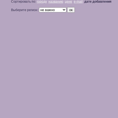
Сортировать по:
городу
названию
цене
e-mail
дате добавления
Выберите регион: