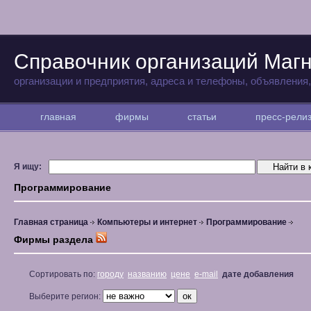
Справочник организаций Магн
организации и предприятия, адреса и телефоны, объявления
главная
фирмы
статьи
пресс-рел
Я ищу:
Программирование
Главная страница
Компьютеры и интернет
Программирование
Фирмы раздела
Сортировать по:
городу
названию
цене
e-mail
дате добавления
Выберите регион: