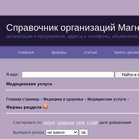
Справочник организаций Магн
организации и предприятия, адреса и телефоны, объявления
главная
фирмы
статьи
пресс-рел
Я ищу:
Медицинские услуги
Главная страница
Медицина и здоровье
Медицинские услуги
Фирмы раздела
Сортировать по:
городу
названию
цене
e-mail
дате добавления
Выберите регион: