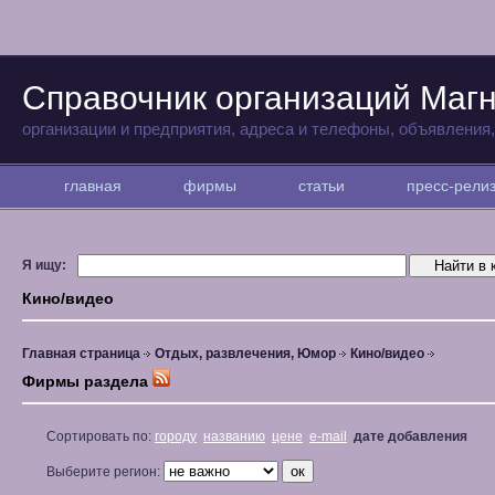
Справочник организаций Магн
организации и предприятия, адреса и телефоны, объявления
главная
фирмы
статьи
пресс-рел
Я ищу:
Кино/видео
Главная страница
Отдых, развлечения, Юмор
Кино/видео
Фирмы раздела
Сортировать по:
городу
названию
цене
e-mail
дате добавления
Выберите регион: