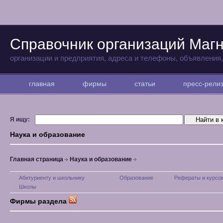
Справочник организаций Магн
организации и предприятия, адреса и телефоны, объявления
главная
фирмы
статьи
пресс-рел
Я ищу:
Наука и образование
Главная страница
Наука и образование
Абитуриенту и школьнику
Образование
Рефераты и курсо
Школы
Фирмы раздела