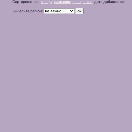
Сортировать по:
городу
названию
цене
e-mail
дате добавления
Выберите регион: