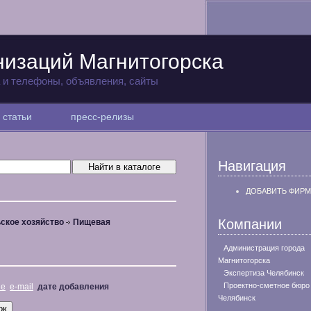
низаций Магнитогорска
а и телефоны, объявления, сайты
статьи
пресс-релизы
Навигация
ДОБАВИТЬ ФИРМ
Компании
ское хозяйство
Пищевая
Администрация города
Магнитогорска
Экспертиза Челябинск
Проектно-сметное бюро
не
e-mail
дате добавления
Челябинск