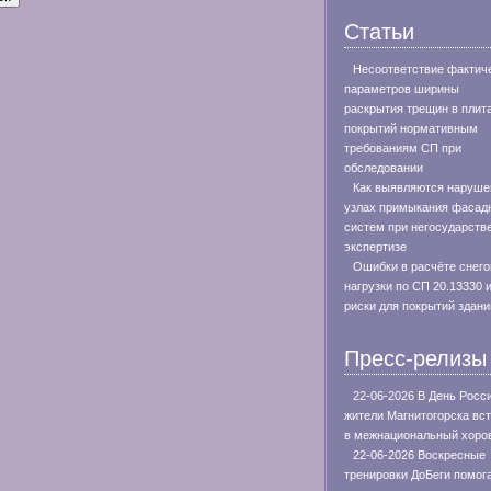
Статьи
Несоответствие фактич
параметров ширины
раскрытия трещин в плит
покрытий нормативным
требованиям СП при
обследовании
Как выявляются наруше
узлах примыкания фасад
систем при негосударств
экспертизе
Ошибки в расчёте снего
нагрузки по СП 20.13330 
риски для покрытий здани
Пресс-релизы
22-06-2026 В День Росс
жители Магнитогорска вс
в межнациональный хоро
22-06-2026 Воскресные
тренировки ДоБеги помог