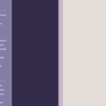
еских
ах
ния в
ных
енной
вой
и
й
ии
тали
вод
ают