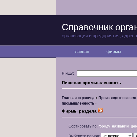
Справочник орга
организации и предприятия, адрес
главная
фирмы
Я ищу:
Пищевая промышленность
Главная страница
Производство и сель
промышленность
Фирмы раздела
Сортировать по:
городу
названию
це
Выберите регион: