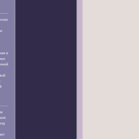
еских
ах
ния в
ных
енной
вой
и
й
ии
тали
вод
ают