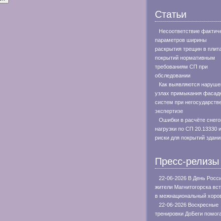
Статьи
Несоответствие фактич
параметров ширины
раскрытия трещин в плит
покрытий нормативным
требованиям СП при
обследовании
Как выявляются наруше
узлах примыкания фасад
систем при негосударств
экспертизе
Ошибки в расчёте снего
нагрузки по СП 20.13330 
риски для покрытий здани
Пресс-релизы
22-06-2026 В День Росс
жители Магнитогорска вс
в межнациональный хоро
22-06-2026 Воскресные
тренировки ДоБеги помог