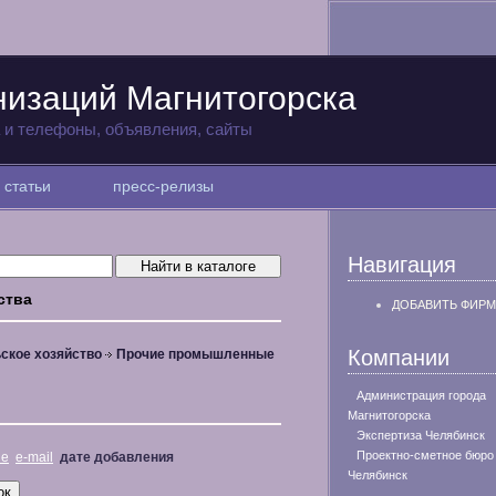
низаций Магнитогорска
а и телефоны, объявления, сайты
статьи
пресс-релизы
Навигация
ства
ДОБАВИТЬ ФИРМ
Компании
ское хозяйство
Прочие промышленные
Администрация города
Магнитогорска
Экспертиза Челябинск
Проектно-сметное бюро
не
e-mail
дате добавления
Челябинск