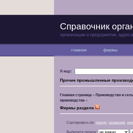
Справочник орга
организации и предприятия, адрес
главная
фирмы
Я ищу:
Прочие промышленные производ
Главная страница
Производство и сель
производства
Фирмы раздела
Сортировать по:
городу
названию
це
Выберите регион: