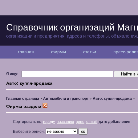
Справочник организаций Магн
организации и предприятия, адреса и телефоны, объявления
главная
фирмы
статьи
пресс-рел
Я ищу:
Авто: купля-продажа
Главная страница
Автомобили и транспорт
Авто: купля-продажа
Фирмы раздела
Сортировать по:
городу
названию
цене
e-mail
дате добавления
Выберите регион: