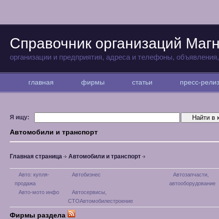
Справочник организаций Магн
организации и предприятия, адреса и телефоны, объявления
главная
фирмы
статьи
пресс-рел
Я ищу:
Автомобили и транспорт
Главная страница
Автомобили и транспорт
Авто: купля-
Автобизнес
Автозапчасти,
продажа
автооборудование
Авто-мото инфо
Автосервисы,
СТОАвтомобилестроение
Фирмы раздела