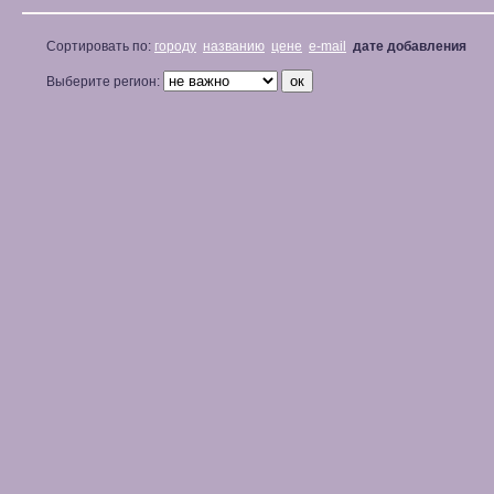
Сортировать по:
городу
названию
цене
e-mail
дате добавления
Выберите регион: