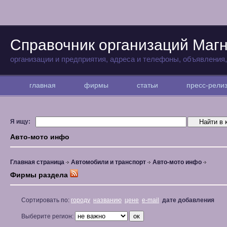
Справочник организаций Магн
организации и предприятия, адреса и телефоны, объявления
главная
фирмы
статьи
пресс-рел
Я ищу:
Авто-мото инфо
Главная страница
Автомобили и транспорт
Авто-мото инфо
Фирмы раздела
Сортировать по:
городу
названию
цене
e-mail
дате добавления
Выберите регион: