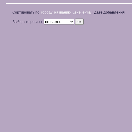
Сортировать по:
городу
названию
цене
e-mail
дате добавления
Выберите регион: