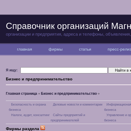
Справочник организаций Магн
организации и предприятия, адреса и телефоны, объявления
главная
фирмы
статьи
пресс-рел
Я ищу:
Бизнес и предпринимательство
Главная страница
Бизнес и предпринимательство
Безопасность и охрана
Деловые новости и комментарии
Информационая
бизнеса
бизнеса
Налоги, аудит, консалтинг
Сайты предприятий и
Управление и о
предпринимателей
бизнеса
Фирмы раздела