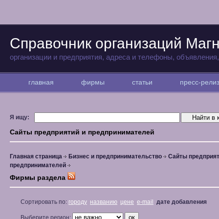
Справочник организаций Магн
организации и предприятия, адреса и телефоны, объявления
главная
фирмы
статьи
пресс-рел
Я ищу:
Сайты предприятий и предпринимателей
Главная страница
Бизнес и предпринимательство
Сайты предприят
предпринимателей
Фирмы раздела
Сортировать по:
городу
названию
цене
e-mail
дате добавления
Выберите регион: